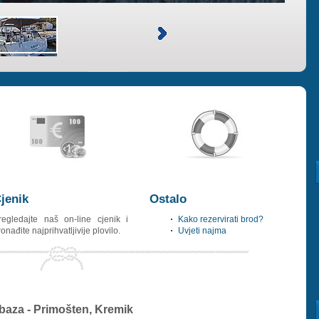
jenik
Ostalo
regledajte naš on-line cjenik i
Kako rezervirati brod?
onađite najprihvatljivije plovilo.
Uvjeti najma
baza - Primošten, Kremik