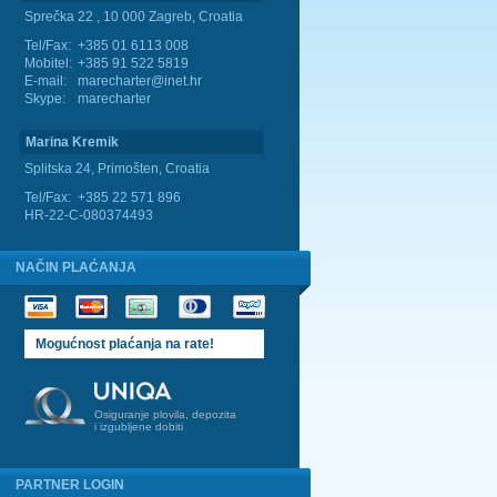
Sprečka 22 , 10 000 Zagreb, Croatia
Tel/Fax:
+385 01 6113 008
Mobitel:
+385 91 522 5819
E-mail:
marecharter@inet.hr
Skype:
marecharter
Marina Kremik
Splitska 24, Primošten, Croatia
Tel/Fax:
+385 22 571 896
HR-22-C-080374493
NAČIN PLAĆANJA
Mogućnost plaćanja na rate!
Osiguranje plovila, depozita
i izgubljene dobiti
PARTNER LOGIN