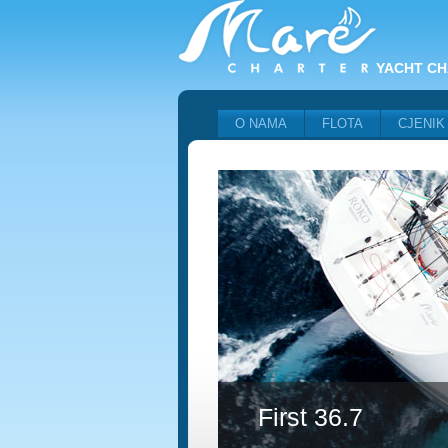
YACHT CH
O NAMA
FLOTA
CJENIK
First 36.7