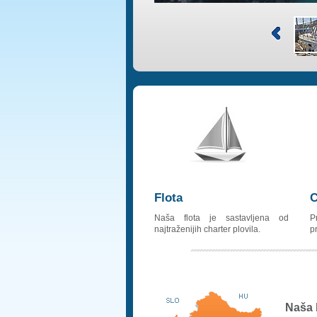
Flota
C
Naša flota je sastavljena od
P
najtraženijih charter plovila.
pr
Naša 