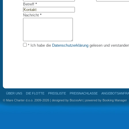
Betreff
*
Nachricht
*
* Ich habe die
Datenschutzerklärung
gelesen und verstanden
ÜBER UNS
DIE FLOTTE
PREISLISTE
PREISNACHLASSE
ANGEBOTSANFR
© Mare Charter d.o.o. 2009-2026 | designed by
BozooArt
| powered by
Booking Manager