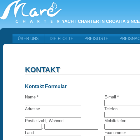
YACHT CHARTER IN CROATIA SINCE
ÜBER UNS
DIE FLOTTE
PREISLISTE
PREISNA
KONTAKT
Kontakt Formular
Name
*
E-mail
*
Adresse
Telefon
Postleitzahl, Wohnort
Mobiltelefon
,
Land
Faxnummer