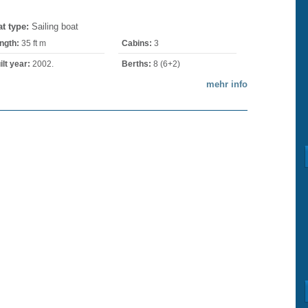
t type:
Sailing boat
ngth:
35 ft m
Cabins:
3
ilt year:
2002.
Berths:
8 (6+2)
mehr info