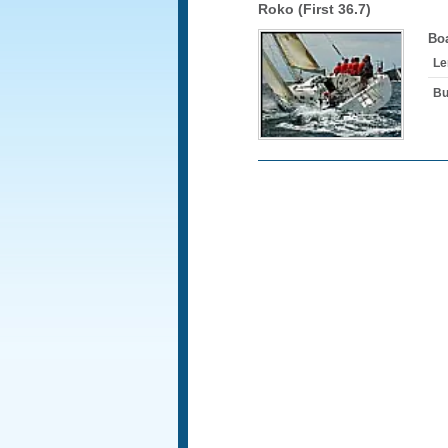
Roko (First 36.7)
Boa
Le
Bu