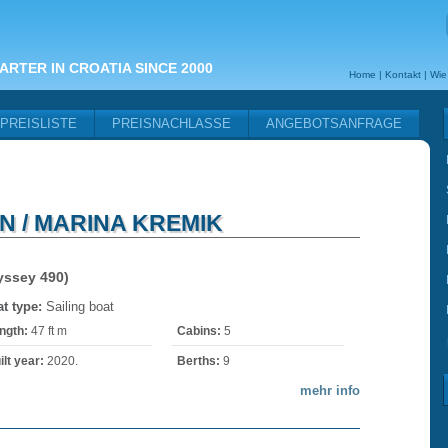
ARTER IN CROATIA SINCE 2000
Home
|
Kontakt
|
Wie
PREISLISTE
PREISNACHLASSE
ANGEBOTSANFRAGE
N / MARINA KREMIK
yssey 490)
t type:
Sailing boat
ngth:
47 ft m
Cabins:
5
ilt year:
2020.
Berths:
9
mehr info