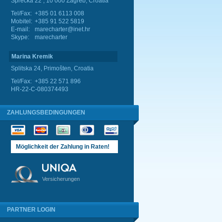
Sprečka 22 , 10 000 Zagreb, Croatia
Tel/Fax:
+385 01 6113 008
Mobitel:
+385 91 522 5819
E-mail:
marecharter@inet.hr
Skype:
marecharter
Marina Kremik
Splitska 24, Primošten, Croatia
Tel/Fax:
+385 22 571 896
HR-22-C-080374493
ZAHLUNGSBEDINGUNGEN
Möglichkeit der Zahlung in Raten!
Versicherungen
PARTNER LOGIN