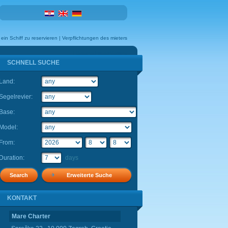
 ein Schiff zu reservieren
|
Verpflichtungen des mieters
|
Datenschutzerklärung
SCHNELL SUCHE
Land:
Flexibilität:
Segelrevier:
Base:
Model:
From:
Duration:
days
Erweiterte Suche
KONTAKT
KONTAKT
Mare Charter