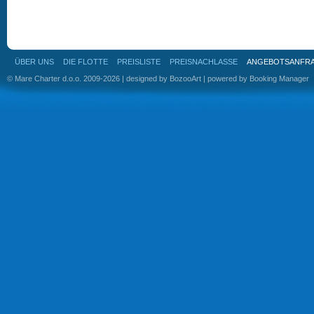
ÜBER UNS
DIE FLOTTE
PREISLISTE
PREISNACHLASSE
ANGEBOTSANFR
© Mare Charter d.o.o. 2009-2026 | designed by
BozooArt
| powered by
Booking Manager